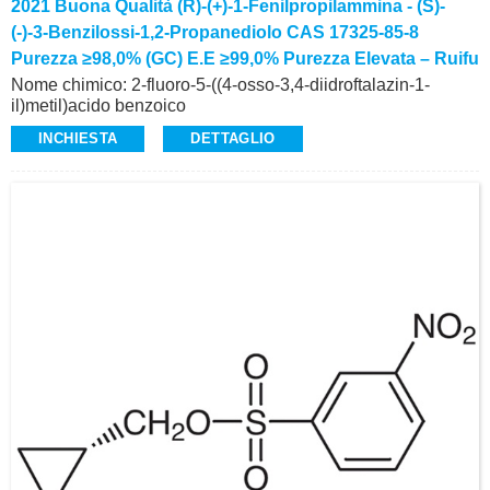
2021 Buona Qualità (R)-(+)-1-Fenilpropilammina - (S)-
(-)-3-Benzilossi-1,2-Propanediolo CAS 17325-85-8
Purezza ≥98,0% (GC) E.e ≥99,0% Purezza Elevata – Ruifu
Nome chimico: 2-fluoro-5-((4-osso-3,4-diidroftalazin-1-
il)metil)acido benzoico
CAS: 763114-26-7
INCHIESTA
DETTAGLIO
Purezza: ≥98,0%
Aspetto: polvere da gialla a biancastra
Intermedio di Olaparib (CAS 763113-22-0) per il trattamento
del cancro ovarico avanzato mediato dalla linea germinale
BRCA-
Alta qualità, produzione commerciale
Richiesta: alvin@ruifuchem.com