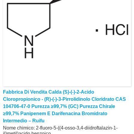
Fabbrica Di Vendita Calda (S)-(-)-2-Acido
Cloropropionico - (R)-(-)-3-Pirrolidinolo Cloridrato CAS
104706-47-0 Purezza ≥99,7% (GC) Purezza Chirale
≥99,7% Panipenem E Darifenacina Bromidrato
Intermedio – Ruifu
Nome chimico: 2-fluoro-5-((4-osso-3,4-diidroftalazin-1-
il)metil)acido benzoico