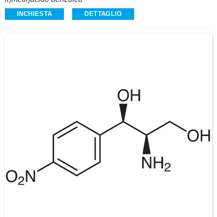
CAS: 763114-26-7
INCHIESTA
DETTAGLIO
Purezza: ≥98,0%
Aspetto: polvere da gialla a biancastra
Intermedio di Olaparib (CAS 763113-22-0) per il trattamento
del cancro ovarico avanzato mediato dalla linea germinale
BRCA-
Alta qualità, produzione commerciale
Richiesta: alvin@ruifuchem.com