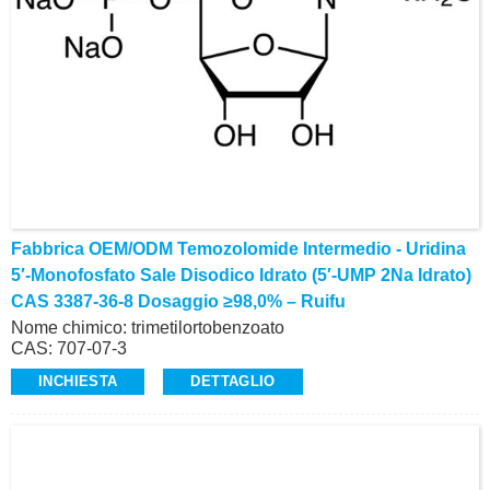
Fabbrica OEM/ODM Temozolomide Intermedio - Uridina
5′-Monofosfato Sale Disodico Idrato (5′-UMP 2Na Idrato)
CAS 3387-36-8 Dosaggio ≥98,0% – Ruifu
Nome chimico: trimetilortobenzoato
CAS: 707-07-3
Analisi: ≥98,0% (GC)
INCHIESTA
DETTAGLIO
Aspetto: liquido limpido e incolore
Alta qualità, produzione commerciale
Richiesta: alvin@ruifuchem.com