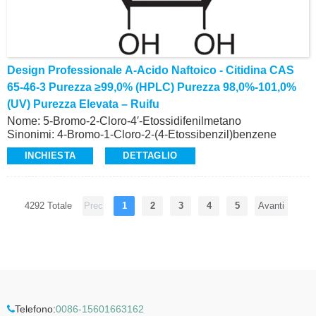
Design Professionale Α-Acido Naftoico - Citidina CAS
65-46-3 Purezza ≥99,0% (HPLC) Purezza 98,0%-101,0%
(UV) Purezza Elevata – Ruifu
Nome: 5-Bromo-2-Cloro-4′-Etossidifenilmetano
Sinonimi: 4-Bromo-1-Cloro-2-(4-Etossibenzil)benzene
CAS: 461432-23-5
INCHIESTA
DETTAGLIO
Purezza: ≥99,0% (HPLC)
Aspetto: polvere cristallina da bianca a giallo pallido
Intermedio di Dapagliflozin (CAS: 461432-26-8) nel
trattamento del diabete di tipo II
4292 Totale
Prec
1
2
3
4
5
Avanti
Alta qualità, produzione commerciale
Richiesta: alvin@ruifuchem.com
Telefono:
0086-15601663162