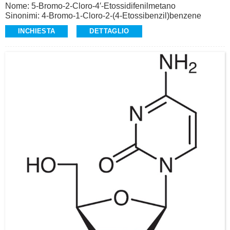
Nome: 5-Bromo-2-Cloro-4′-Etossidifenilmetano
Sinonimi: 4-Bromo-1-Cloro-2-(4-Etossibenzil)benzene
CAS: 461432-23-5
INCHIESTA
DETTAGLIO
Purezza: ≥99,0% (HPLC)
Aspetto: polvere cristallina da bianca a giallo pallido
Intermedio di Dapagliflozin (CAS: 461432-26-8) nel
trattamento del diabete di tipo II
Alta qualità, produzione commerciale
Richiesta: alvin@ruifuchem.com